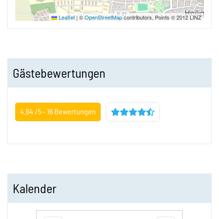
Leaflet
|
©
OpenStreetMap
contributors, Points © 2012 LINZ
Gästebewertungen
4.64 /5 -
16
Bewertungen
Kalender