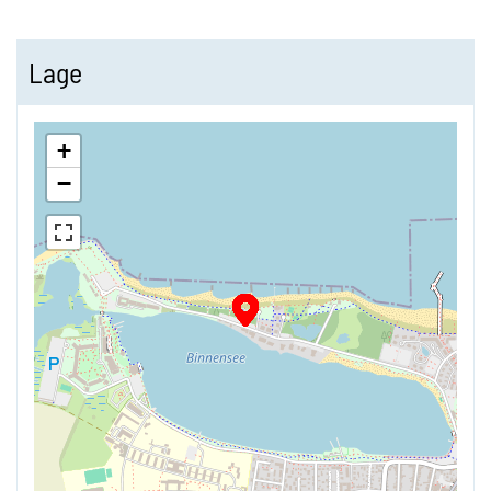
Lage
+
−