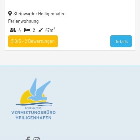
Steinwarder Heiligenhafen
Ferienwohnung
2
4
2
47m
5.0/5 -
2
Bewertungen
Details