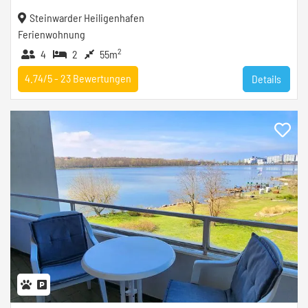
Steinwarder Heiligenhafen
Ferienwohnung
2
4
2
55m
4.74/5 -
23
Bewertungen
Details