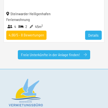
Steinwarder Heiligenhafen
Ferienwohnung
2
4
2
45m
4.66/5 -
8
Bewertungen
Details
Freie Unterkünfte in der Anlage finden!