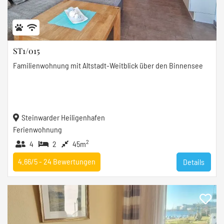
ST1/015
Familienwohnung mit Altstadt-Weitblick über den Binnensee
Steinwarder Heiligenhafen
Ferienwohnung
2
4
2
45m
4.66/5 -
24
Bewertungen
Details