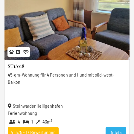
ST1/018
45-qm-Wohnung für 4 Personen und Hund mit süd-west-
Balkon
Steinwarder Heiligenhafen
Ferienwohnung
2
4
1
43m
4.67/5 -
17
Bewertungen
Details