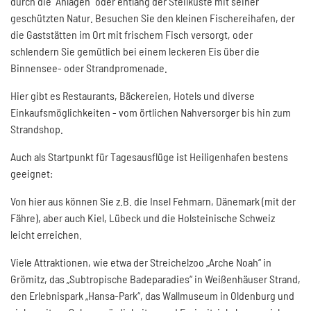
durch die "Anlagen" oder entlang der Steilküste mit seiner
geschützten Natur. Besuchen Sie den kleinen Fischereihafen, der
die Gaststätten im Ort mit frischem Fisch versorgt, oder
schlendern Sie gemütlich bei einem leckeren Eis über die
Binnensee- oder Strandpromenade.
Hier gibt es Restaurants, Bäckereien, Hotels und diverse
Einkaufsmöglichkeiten - vom örtlichen Nahversorger bis hin zum
Strandshop.
Auch als Startpunkt für Tagesausflüge ist Heiligenhafen bestens
geeignet:
Von hier aus können Sie z.B. die Insel Fehmarn, Dänemark (mit der
Fähre), aber auch Kiel, Lübeck und die Holsteinische Schweiz
leicht erreichen.
Viele Attraktionen, wie etwa der Streichelzoo „Arche Noah“ in
Grömitz, das „Subtropische Badeparadies“ in Weißenhäuser Strand,
den Erlebnispark „Hansa-Park“, das Wallmuseum in Oldenburg und